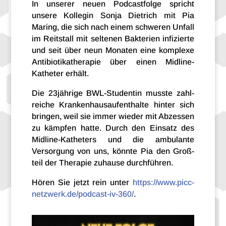
In unse­rer neuen Podcast­folge spricht
unsere Kolle­gin Sonja Diet­rich mit Pia
Maring, die sich nach einem schwe­ren Unfall
im Reit­stall mit selte­nen Bakte­rien infi­zierte
und seit über neun Mona­ten eine komplexe
Anti­bio­ti­ka­the­ra­pie über einen Midline-
Katheter erhält.
Die 23jährige BWL-Studentin musste zahl­
rei­che Kran­ken­haus­auf­ent­halte hinter sich
brin­gen, weil sie immer wieder mit Abzes­sen
zu kämp­fen hatte. Durch den Einsatz des
Midline-Katheters und die ambu­lante
Versor­gung von uns, könnte Pia den Groß­
teil der Thera­pie zuhause durchführen.
Hören Sie jetzt rein unter
https://www.picc-
netzwerk.de/podcast-iv-360/
.