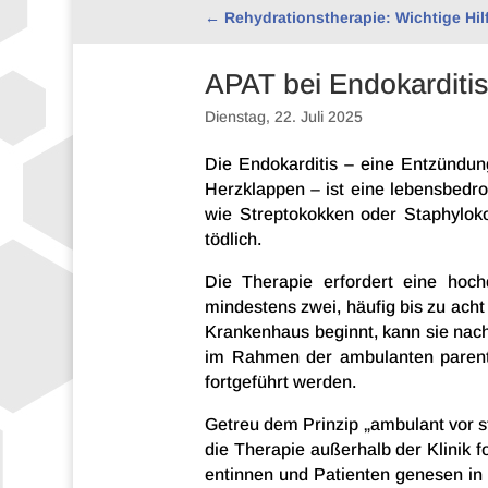
←
Rehy­dra­ti­ons­the­ra­pie: Wich­tige 
APAT bei Endokarditis
Diens­tag, 22. Juli 2025
Die Endo­kar­di­tis – eine Entzün­dun
Herz­klap­pen – ist eine lebens­be­dr
wie Strep­to­kok­ken oder Staphy­lo­
tödlich.
Die Thera­pie erfor­dert eine hoch­do­
mindes­tens zwei, häufig bis zu ac
Kran­ken­haus beginnt, kann sie nach d
im Rahmen der ambu­lan­ten paren­te­r
fort­ge­führt werden.
Getreu dem Prin­zip „ambu­lant vor sta
die Thera­pie außer­halb der Klinik fo
en­tin­nen und Pati­en­ten gene­sen in