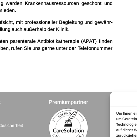
tig werden Kran­ken­haus­res­sour­cen geschont und
rmieden.
fsicht, mit profes­sio­nel­ler Beglei­tung und gewähr­
d­lung auch außer­halb der Klinik.
en paren­te­r­ale Anti­bio­ti­ka­the­ra­pie (APAT) finden
aben, rufen Sie uns gerne unter der Tele­fon­num­mer
s
Premiumpartner
PICC-
Um Ihnen ei
um Gerätein
Technologie
tesicherheit
auf dieser W
zurückziehe