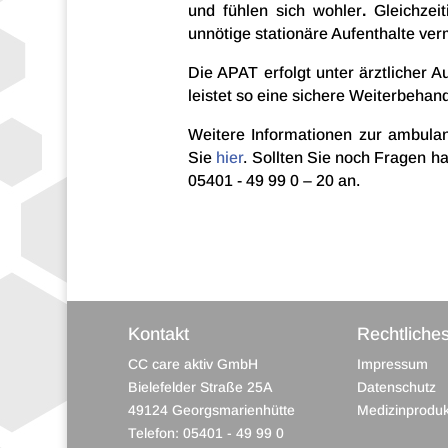
und fühlen sich wohler
.
Gleich­zei­
unnö­tige statio­näre Aufent­halte ve
Die APAT erfolgt unter ärzt­li­cher Au
leis­tet so eine sichere Weiter­be­han
Weitere Infor­ma­tio­nen zur ambu­lan­t
Sie
hier
. Soll­ten Sie noch Fragen h
05401 - 49 99 0 – 20 an.
Kontakt
Rechtliche
CC care aktiv GmbH
Impressum
Bielefelder Straße 25A
Datenschutz
49124 Georgsmarienhütte
Medizinproduk
Telefon: 05401 - 49 99 0